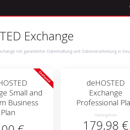
TED Exchange
xchange mit garantierter Datenhaltung und Datenverarbeitung in Deu
Featured
HOSTED
deHOSTED
ge Small and
Exchange
m Business
Professional Pl
Plan
Starting from
179,98 €
,00 €