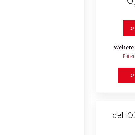
O
Weitere
Funkt
O
deHOS