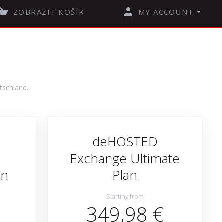
ZOBRAZIT KOŠÍK
MY ACCOUNT
tschland.
deHOSTED
Exchange Ultimate
an
Plan
Starting from
349,98 €