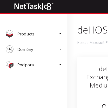
deHOS
Products
Hosted Microsoft E
Domény
Podpora
de
Exchan
Mediu
0