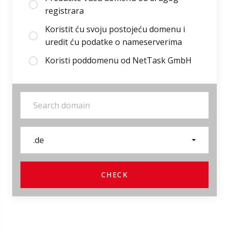
registrara
Koristit ću svoju postojeću domenu i
uredit ću podatke o nameserverima
Koristi poddomenu od NetTask GmbH
.de
CHECK