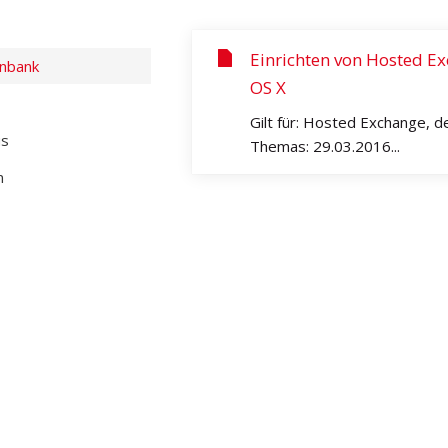
Einrichten von Hosted E
nbank
OS X
Gilt für: Hosted Exchange
us
Themas: 29.03.2016...
n