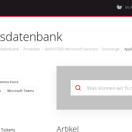
WA
sdatenbank
datenbank
Produkte
deHOSTED Microsoft Services
Exchange
Appl
siness Voice
A
Microsoft Teams
Artikel
Tickets