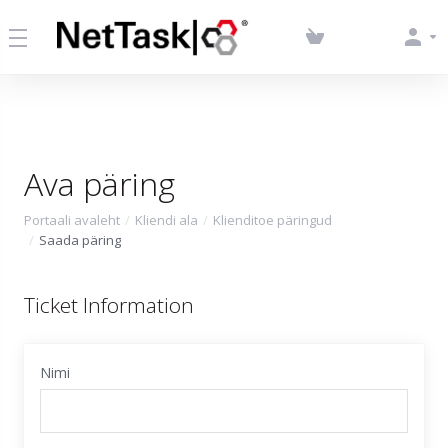
Ava päring
Portaali avaleht
Kliendi ala
Klienditoe päringud
Saada päring
Ticket Information
Nimi