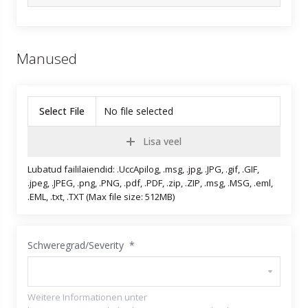
Manused
Select File
No file selected
Lisa veel
Lubatud faililaiendid: .UccApilog, .msg, .jpg, .JPG, .gif, .GIF,
.jpeg, .JPEG, .png, .PNG, .pdf, .PDF, .zip, .ZIP, .msg, .MSG, .eml,
.EML, .txt, .TXT (Max file size: 512MB)
Schweregrad/Severity *
Weitere Informationen unter