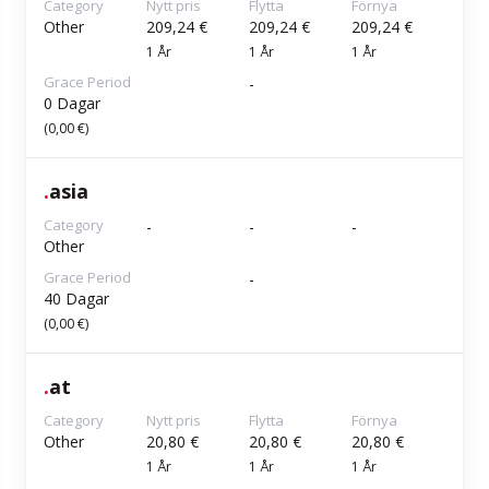
Category
Nytt pris
Flytta
Förnya
Other
209,24 €
209,24 €
209,24 €
1 År
1 År
1 År
Grace Period
-
0 Dagar
(0,00 €)
.
asia
Category
-
-
-
Other
Grace Period
-
40 Dagar
(0,00 €)
.
at
Category
Nytt pris
Flytta
Förnya
Other
20,80 €
20,80 €
20,80 €
1 År
1 År
1 År