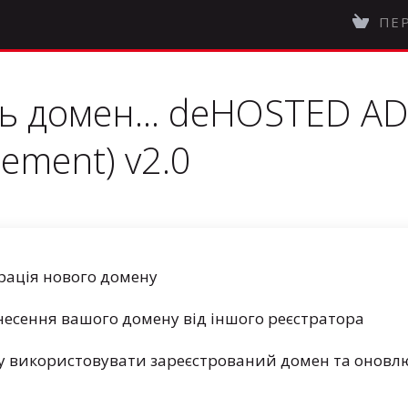
ПЕ
ь домен... deHOSTED AD
ement) v2.0
рація нового домену
есення вашого домену від іншого реєстратора
у використовувати зареєстрований домен та оновл