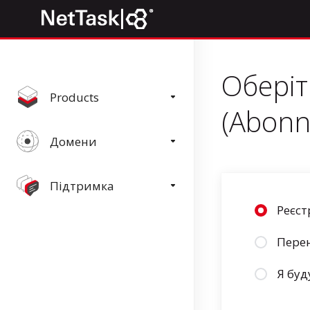
Оберіт
Products
(Abonn
Домени
Підтримка
Реєст
Перен
Я буд