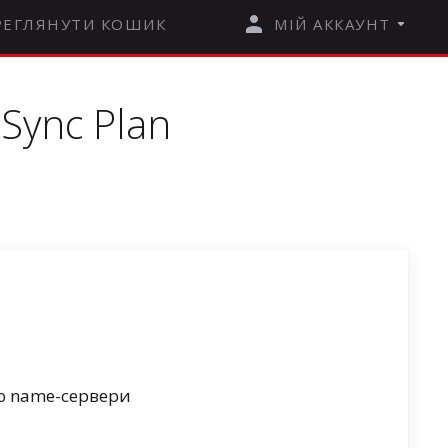
РЕГЛЯНУТИ КОШИК
МІЙ АККАУНТ
Sync Plan
ю name-сервери