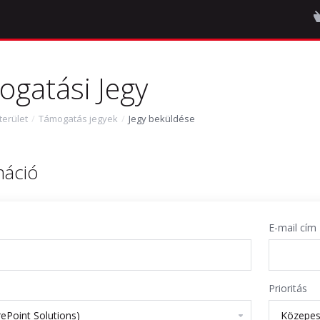
ogatási Jegy
terület
Támogatás jegyek
Jegy beküldése
máció
E-mail cím
Prioritás