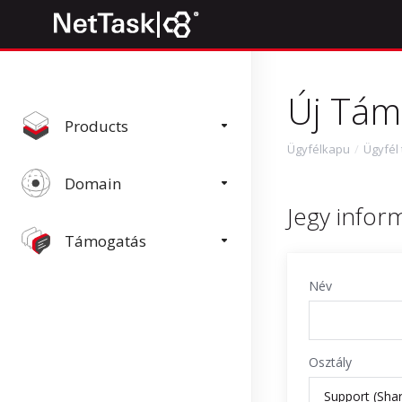
Új Tám
Products
Ügyfélkapu
Ügyfél 
Domain
Jegy infor
Támogatás
Név
Osztály