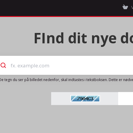
FInd dit nye
De tegn du ser på billedet nedenfor, skal indtastes i tekstboksen. Dette er nødve