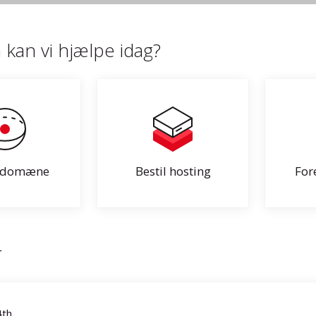
kan vi hjælpe idag?
t domæne
Bestil hosting
For
r
4th