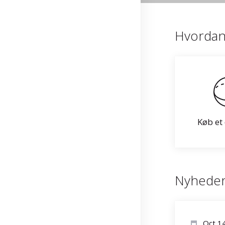
Hvordan 
Køb e
Nyhede
Oct 1