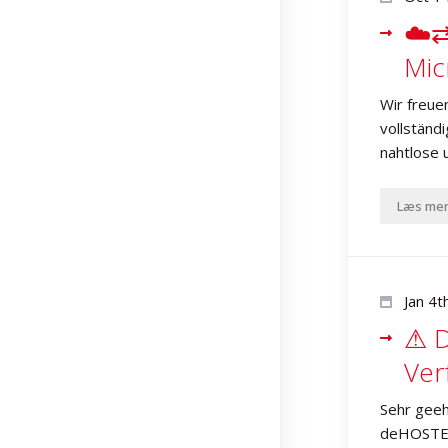
☁️⇄
Mic
Wir freue
vollständ
nahtlose 
Læs me
Jan 4t
⚠ D
Ver
Sehr geeh
deHOSTED 