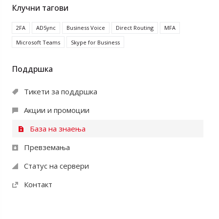
Клучни тагови
2FA
ADSync
Business Voice
Direct Routing
MFA
Microsoft Teams
Skype for Business
Поддршка
Тикети за поддршка
Акции и промоции
База на знаења
Превземања
Статус на сервери
Контакт