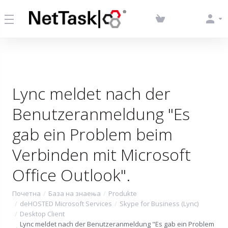
Lync meldet nach der
Benutzeranmeldung "Es
gab ein Problem beim
Verbinden mit Microsoft
Office Outlook".
Почетна
База на знаења
Produkte
deHOSTED Microsoft Services
Skype for Business (Lync)
Desktop Client
Lync meldet nach der Benutzeranmeldung "Es gab ein Problem