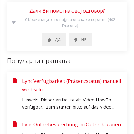
Дали Ви помогна овој одговор?
0 Корисниците го најдоа ова како корисно (402
Гласови)
ДА
НЕ
Популарни прашања
Lync Verfügbarkeit (Präsenzstatus) manuell
wechseln
Hinweis: Dieser Artikel ist als Video HowTo
verfügbar. (Zum starten bitte auf das Video...
Lync Onlinebesprechung im Outlook planen