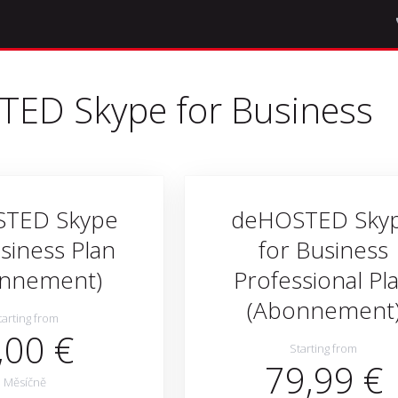
ED Skype for Business
TED Skype
deHOSTED Sky
siness Plan
for Business
nnement)
Professional Pl
(Abonnement
tarting from
,00 €
Starting from
79,99 €
Měsíčně