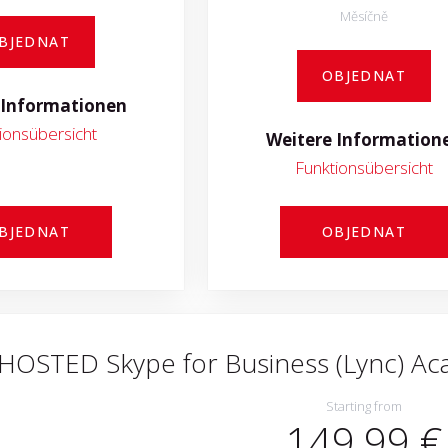
Měsíčně
BJEDNAT
OBJEDNAT
 Informationen
ionsübersicht
Weitere Information
Funktionsübersicht
BJEDNAT
OBJEDNAT
HOSTED Skype for Business (Lync) A
Starting from
149,99 €