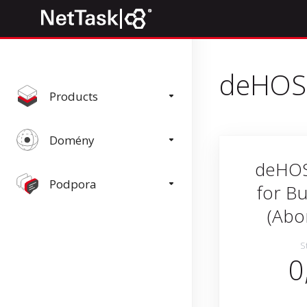
deHOST
Products
Domény
deHOS
Podpora
for Bu
(Abo
S
0