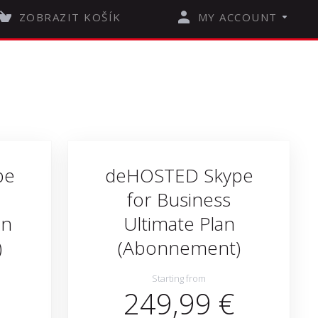
ZOBRAZIT KOŠÍK
MY ACCOUNT
pe
deHOSTED Skype
for Business
an
Ultimate Plan
)
(Abonnement)
Starting from
249,99 €