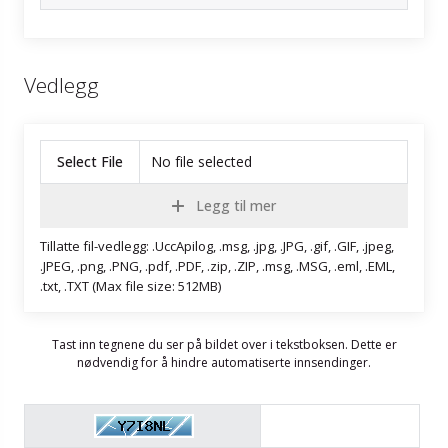
Vedlegg
Select File
No file selected
Legg til mer
Tillatte fil-vedlegg: .UccApilog, .msg, .jpg, .JPG, .gif, .GIF, .jpeg,
.JPEG, .png, .PNG, .pdf, .PDF, .zip, .ZIP, .msg, .MSG, .eml, .EML,
.txt, .TXT (Max file size: 512MB)
Tast inn tegnene du ser på bildet over i tekstboksen. Dette er
nødvendig for å hindre automatiserte innsendinger.