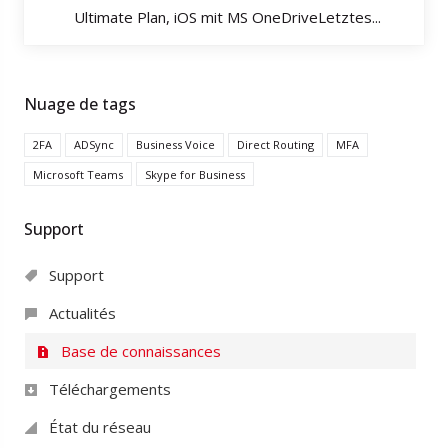
Ultimate Plan, iOS mit MS OneDriveLetztes...
Nuage de tags
2FA
ADSync
Business Voice
Direct Routing
MFA
Microsoft Teams
Skype for Business
Support
Support
Actualités
Base de connaissances
Téléchargements
État du réseau