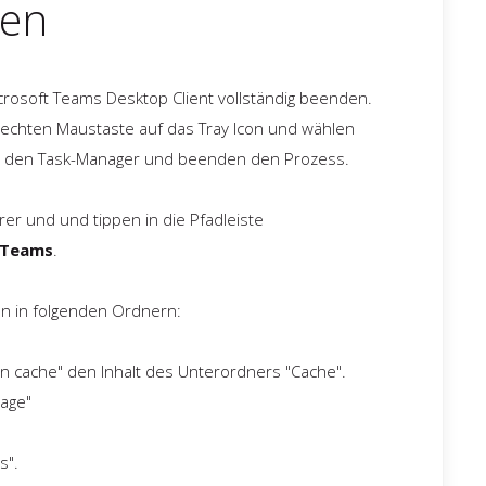
hen
rosoft Teams Desktop Client vollständig beenden.
r rechten Maustaste auf das Tray Icon und wählen
n den Task-Manager und beenden den Prozess.
rer und und tippen in die Pfadleiste
\Teams
.
en in folgenden Ordnern:
on cache" den Inhalt des Unterordners "Cache".
rage"
s".