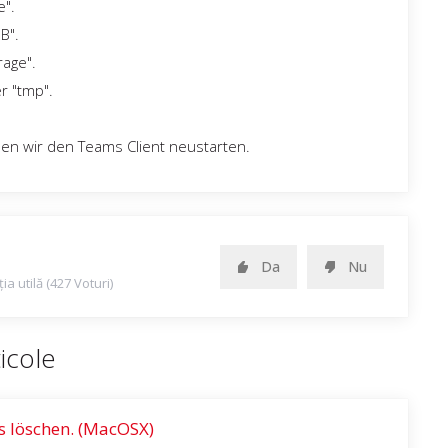
".
B".
rage".
r "tmp".
nen wir den Teams Client neustarten.
Da
Nu
ia utilă (427 Voturi)
icole
s löschen. (MacOSX)