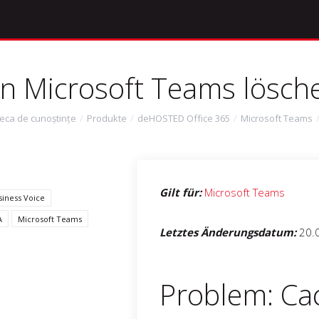
in Microsoft Teams lösch
teca de cunoștințe
Produkte
deHOSTED Office 365
Microsoft Teams
Gilt für:
Microsoft Teams
siness Voice
A
Microsoft Teams
Letztes Änderungsdatum:
20.
Problem: Cac