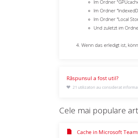
Im Ordner "GPUcache
Im Ordner "IndexedD
Im Ordner "Local Sto
Und zuletzt im Ordne
Wenn das erledigt ist, kön
Răspunsul a fost util?
21 utilizatori au considerat informaț
Cele mai populare art
Cache in Microsoft Team