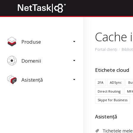
Cache 
Produse
Portal clienți
Biblio
Domenii
Etichete cloud
Asistență
2FA
ADSync
Bu
Direct Routing
MF
Skype for Business
Asistență
Tichetele mele