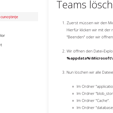
Teams lösc
 cunoștințe
Zuerst müssen wir den Mic
Hierfür klicken wir mit de
lor
"Beenden" oder wir öffne
et
Wir öffnen den Datei-Explo
%appdata%\Microsoft
Nun löschen wir alle Datei
Im Ordner "applicati
Im Ordner "blob_sto
Im Ordner "Cache".
Im Ordner "database