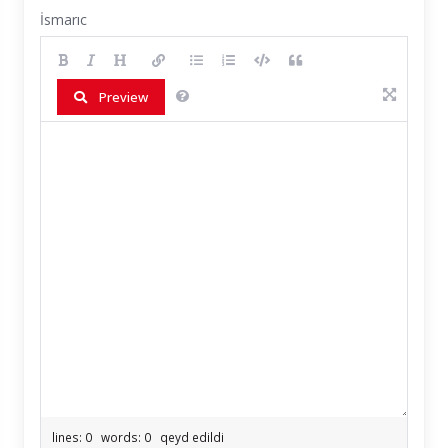
İsmarıc
Preview
lines: 0 words: 0
qeyd edildi