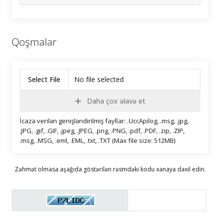
Qoşmalar
Select File
No file selected
Daha çox əlavə et
İcazə verilən genişləndirilmiş fayllar: .UccApilog, .msg, .jpg,
.JPG, .gif, .GIF, .jpeg, .JPEG, .png, .PNG, .pdf, .PDF, .zip, .ZIP,
.msg, .MSG, .eml, .EML, .txt, .TXT (Max file size: 512MB)
Zəhmət olmasa aşağıda göstərilən rəsmdəki kodu xanaya daxil edin.