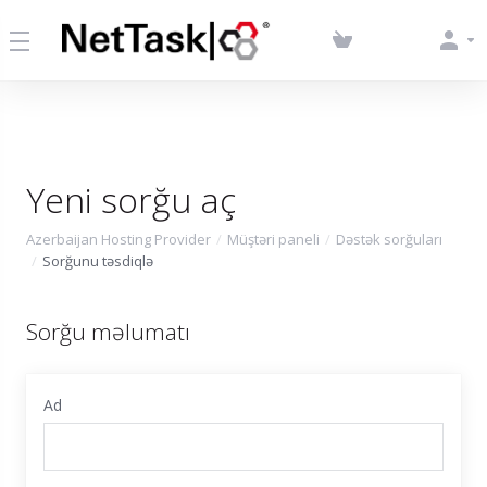
Yeni sorğu aç
Azerbaijan Hosting Provider
Müştəri paneli
Dəstək sorğuları
Sorğunu təsdiqlə
Sorğu məlumatı
Ad