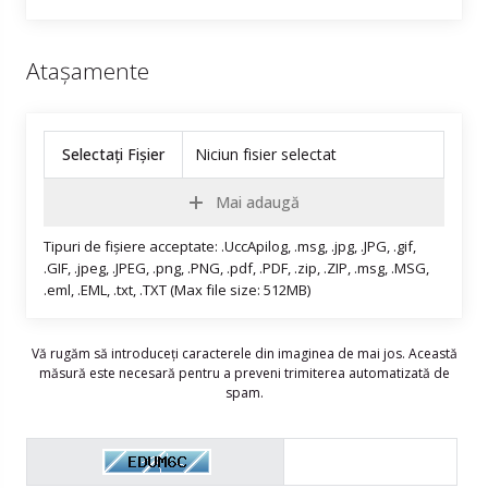
Atașamente
Selectați Fișier
Niciun fisier selectat
Mai adaugă
Tipuri de fișiere acceptate: .UccApilog, .msg, .jpg, .JPG, .gif,
.GIF, .jpeg, .JPEG, .png, .PNG, .pdf, .PDF, .zip, .ZIP, .msg, .MSG,
.eml, .EML, .txt, .TXT (Max file size: 512MB)
Vă rugăm să introduceți caracterele din imaginea de mai jos. Această
măsură este necesară pentru a preveni trimiterea automatizată de
spam.