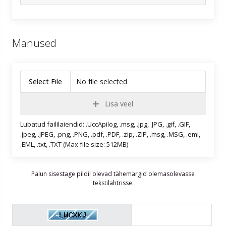
Manused
Select File
No file selected
Lisa veel
Lubatud faililaiendid: .UccApilog, .msg, .jpg, .JPG, .gif, .GIF,
.jpeg, .JPEG, .png, .PNG, .pdf, .PDF, .zip, .ZIP, .msg, .MSG, .eml,
.EML, .txt, .TXT (Max file size: 512MB)
Palun sisestage pildil olevad tähemärgid olemasolevasse
tekstilahtrisse.