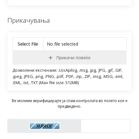
Прикачувања
Select File
No file selected
Прикачи повеќе
Дозволени екстензии: .UccApilog, .msg, .jpg, .JPG, .gif, .GIF,
.jpeg, .JPEG, .png, .PNG, .pdf, .PDF, .zip, .ZIP, .msg, .MSG, .eml,
.EML, .txt, .TXT (Max file size: 512MB)
Ве молиме верифицирајте ја спам контролата во полето кое е
предвидено.